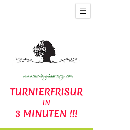
Wir verwenden Cookies, um
unseren Service zu verbessern.
Mehr siehe
Datenschutz
.
www.ines-lang-haardesign.com
TURNIERFRISUR
IN
3 MINUTEN !!!