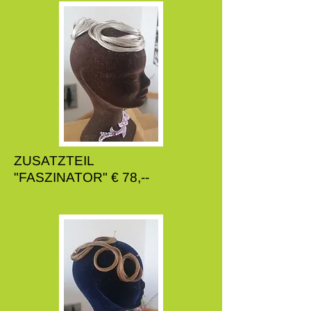
ZUSA​TZTEIL
"FASZINATOR" € 78,--