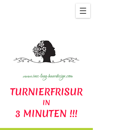
Wir verwenden Cookies, um
unseren Service zu verbessern.
Mehr siehe
Datenschutz
.
www.ines-lang-haardesign.com
TURNIERFRISUR
IN
3 MINUTEN !!!