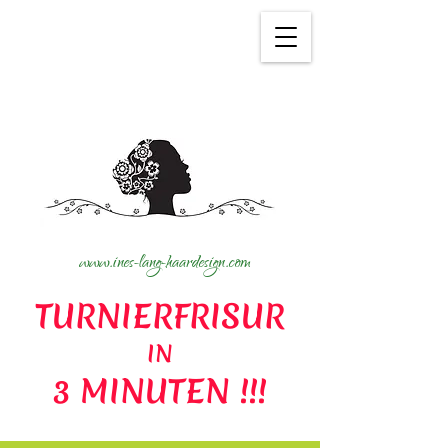
Wir verwenden Cookies, um
unseren Service zu verbessern.
Mehr siehe
Datenschutz
.
www.ines-lang-haardesign.com
TURNIERFRISUR
IN
3 MINUTEN !!!